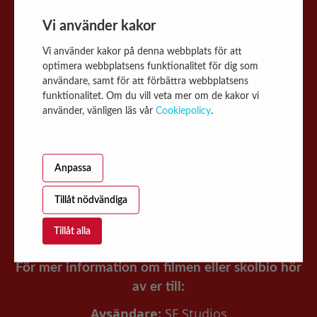
Lisa är nyinflyttad i staden Rosenhill och har svårt att finna sin
Vi använder kakor
plats. Men en dag hittar hon en handbok som lär ut
superkrafter. Hon blir superhjälten Röda Masken och hindrar
Vi använder kakor på denna webbplats för att
en stöld av ett sällsynt mynt. Men när stadens gangsterkung
optimera webbplatsens funktionalitet för dig som
Wolfgang kidnappar borgmästaren för att komma åt myntet
användare, samt för att förbättra webbplatsens
ställs allt på sin spets - kan hon samarbeta med sina mobbare
funktionalitet. Om du vill veta mer om de kakor vi
och besegra Wolfgang innan han stjäl en 700 år gammal skatt
använder, vänligen läs vår
Cookiepolicy
.
avsedd att rädda staden från undergång?
Anpassa
Tillåt nödvändiga
Tillåt alla
För mer information om filmen eller skolbio hör
av er till:
Avsändare:
SF Studios