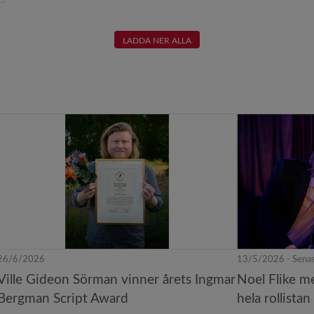
LADDA NER ALLA
26/6/2026
13/5/2026 - Senas
Ville Gideon Sörman vinner årets Ingmar
Noel Flike me
Bergman Script Award
hela rollistan