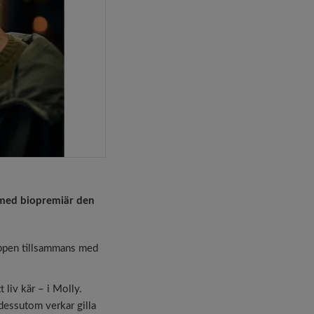
– med biopremiär den
Tippen tillsammans med
 liv kär – i Molly.
dessutom verkar gilla