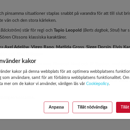
h pinsamma situationer staplas snabbt på varandra för att till slut bri
ste vän och den stora kärleken.
,
Bäckström
) står för regi och
Tapio Leopold
(
Berts dagbok
,
Strul
) har 
ören Olssons klassiska karaktärer.
dra
Axel Adelöw
,
Viggo Rapo
,
Matilda Gross
,
Sigge Dorsin
,
Elvis Ka
ldén
och
Klas Eriksson
.
använder kakor
av FLX i samproduktion med Filmpool Nord och SF Studios, med prod
och finansiering från Tillväxtverket.
vänder kakor på denna webbplats för att optimera webbplatsens funktion
ig som användare, samt för att förbättra webbplatsens funktionalitet. Om
Rebecka Lafrenz
och
Helena Franck
, exekutiva producenter är
Anna 
veta mer om de kakor vi använder, vänligen läs vår
Cookiepolicy
.
vänligen kontakta:
Anpassa
Tillåt nödvändiga
Tillåt
e