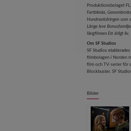
Produktionsbolaget F
Fartblinda
,
Genombrotte
Hundraettåringen som s
Länge leve Bonusfamilje
långfilmen
Ett ärligt liv
.
Om SF Studios
SF Studios etablerades 
filmbolagen i Norden m
film och TV-serier för
Blockbuster. SF Studio
Bilder