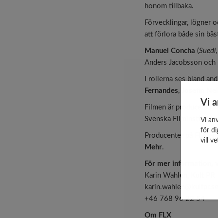
honom tillbaka.
Förvecklingar, lögner oc
att förlora både sin bä
Manuel Concha
(
Suedi
Anders Jacobsson och S
I rollerna ses bland an
Fernandes
,
Josefin Ne
Vi 
Filmen är producerad 
Svenska Filminstitutet 
Vi an
för d
Producenter på FLX är
vill 
Mehr
.
För mer information, 
Karin Wahlén, Kult PR
karin.wahlen@kultpr.s
+46 768 96 22 54
Om FLX