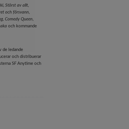
ki
,
Störst av allt
,
et och försvann
,
ag
,
Comedy Queen
,
lbaka
och kommande
av de ledande
cerar och distribuerar
nsterna SF Anytime och