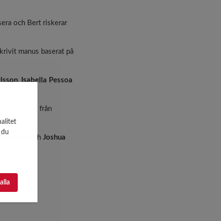
sera och Bert riskerar
skrivit manus baserat på
rlsson
,
Isabella Pessoa
uktionsstöd från
alitet
 du
Anthony
och
Joshua
 alla