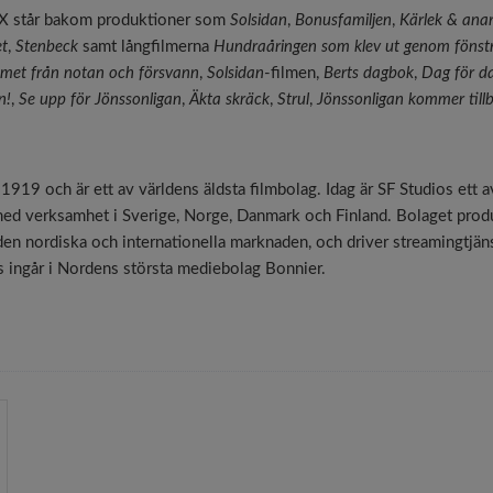
LX står bakom produktioner som
Solsidan
,
Bonusfamiljen
,
Kärlek & anar
t
,
Stenbeck
samt långfilmerna
Hundraåringen som klev ut genom fönstr
met från notan och försvann
,
Solsidan
-filmen,
Berts dagbok
,
Dag för d
n!
,
Se upp för Jönssonligan
,
Äkta skräck
,
Strul
,
Jönssonligan kommer til
1919 och är ett av världens äldsta filmbolag. Idag är SF Studios ett 
ed verksamhet i Sverige, Norge, Danmark och Finland. Bolaget produ
 den nordiska och internationella marknaden, och driver streamingtjä
s ingår i Nordens största mediebolag Bonnier.