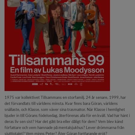
1975 var kollektivet Tillsammans en storfamilj. 24 år senare, 1999, har
det förvandlats till världens minsta. Kvar finns bara Göran, världens
snällaste, och Klasse, som väver sina trasmattor. När Klasse i hemlighet
bjuder in till Görans födelsedag, återförenas alla för en kväll. Vad har hänt i
deras liv sen sist? Har det gått bra eller dåligt för dem? Vem blev känd
författare och vem hamnade på mentalsjukhus? Lever drömmarna från
sjuttiotalet? Vem minns Peter? Äter Göran fortfarande gröt?