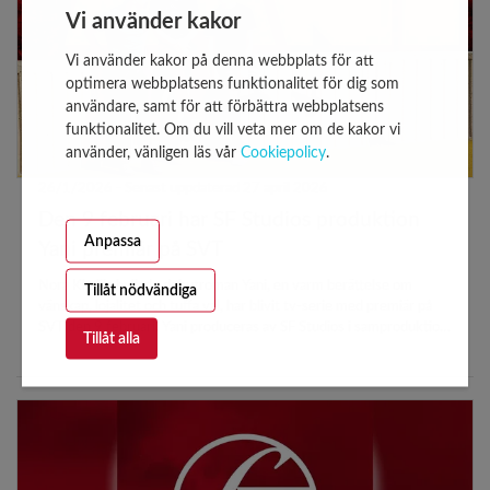
Vi använder kakor
Vi använder kakor på denna webbplats för att
optimera webbplatsens funktionalitet för dig som
användare, samt för att förbättra webbplatsens
funktionalitet. Om du vill veta mer om de kakor vi
använder, vänligen läs vår
Cookiepolicy
.
26/1/2026 - Senast uppdaterad 27 april 2026
Den 9 februari har SF Studios produktion
Anpassa
Yani premiär på SVT
Nora Khalils hyllade debutroman Yani, en varm berättelse om
Tillåt nödvändiga
vänskap, lojalitet och tuffa val, har blivit tv-serie med premiär på
SVT den 9 februari. Yani produceras av SF Studios i samproduktion
Tillåt alla
med SVT och Film Stockholm.