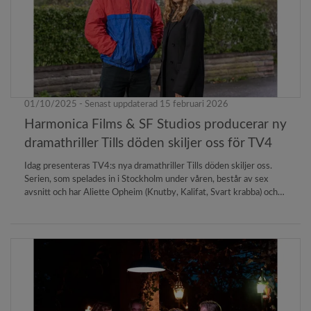
01/10/2025 - Senast uppdaterad 15 februari 2026
Harmonica Films & SF Studios producerar ny
dramathriller Tills döden skiljer oss för TV4
Idag presenteras TV4:s nya dramathriller Tills döden skiljer oss.
Serien, som spelades in i Stockholm under våren, består av sex
avsnitt och har Aliette Opheim (Knutby, Kalifat, Svart krabba) och
Filip Berg (Whiskey on the Rocks, Strul, En man som heter Ove) i
huvudrollerna. Serien regisseras av Julia Lindström utifrån ett
originalmanus av Veronica Zacco. Per Janérus producerar för
Harmonica Films. Serien förväntas få premiär hösten 2026.