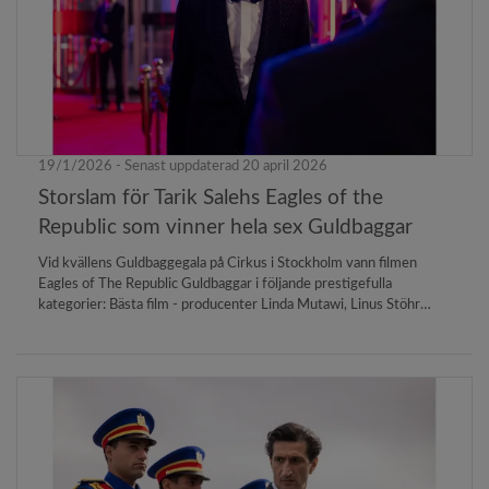
19/1/2026 - Senast uppdaterad 20 april 2026
Storslam för Tarik Salehs Eagles of the
Republic som vinner hela sex Guldbaggar
Vid kvällens Guldbaggegala på Cirkus i Stockholm vann filmen
Eagles of The Republic Guldbaggar i följande prestigefulla
kategorier: Bästa film - producenter Linda Mutawi, Linus Stöhr
Torell, Johan Lindström, Alexandre Mallet-GuyBästa manus - Tarik
SalehBästa manliga skådespelare i en huvudroll - Fares Fares för
rollen som skådespelaren George FahmyBästa kostymdesign -
Virginie Montel Bästa maskdesign - Saara RäisänenBästa visuella
effekter - Peter Hjort, Anders Nyman, Per Nyman and Mikael
Windelin.