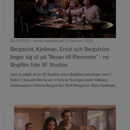
30/9/2025 - Senast uppdaterad 15 februari 2026
Bergqvist, Kjellman, Ernst och Bergström -
beger sig ut på “Resan till Piemonte” - ny
långfilm från SF Studios
Just nu pågår en av SF Studios stora långfilmssatsningar nere i
Italien. I huvudrollerna ser vi fyra av Sveriges mest folkkära
skådespelare: Helena Bergström, Kjell Bergqvist, Björn Kjellman
och Kajsa Ernst. Resan till Piemonte är en eskapistisk feelgoodfilm
med Italiens vackra landskap som kuliss. Filmen regisseras av
Alexandra-Therese Keining (The Average Color of the Universe,
Pojkarna och Kyss mig).