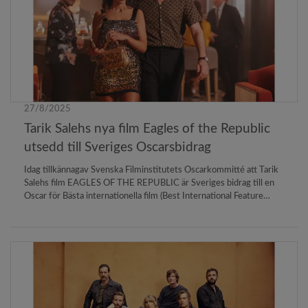
27/8/2025
Tarik Salehs nya film Eagles of the Republic
utsedd till Sveriges Oscarsbidrag
Idag tillkännagav Svenska Filminstitutets Oscarkommitté att Tarik
Salehs film EAGLES OF THE REPUBLIC är Sveriges bidrag till en
Oscar för Bästa internationella film (Best International Feature
Film). Den 98:e upplagan av Oscarsgalan äger rum i Los Angeles
den 15 mars 2026.