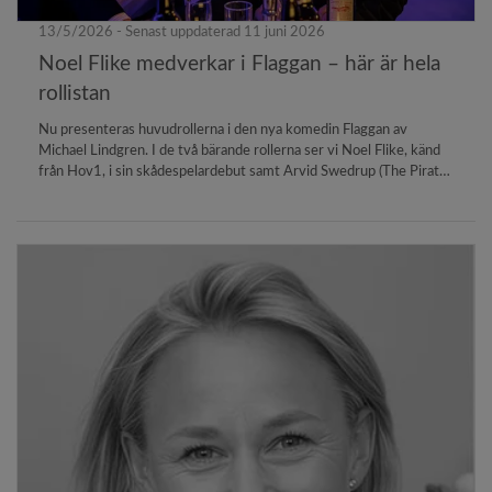
13/5/2026 - Senast uppdaterad 11 juni 2026
Noel Flike medverkar i Flaggan – här är hela
rollistan
Nu presenteras huvudrollerna i den nya komedin Flaggan av
Michael Lindgren. I de två bärande rollerna ser vi Noel Flike, känd
från Hov1, i sin skådespelardebut samt Arvid Swedrup (The Pirate
Bay, Alla andra kan dra åt helvete) som gör sin första huvudroll i en
biofilm. I ensemblen ser vi även Laura Majid (Fallen, Taelgia), Seddik
Radjai (Hundarna), Henrik Knutsson (Jordskott), och Alfred
Svensson (Leif & Billy, Folk med ångest).