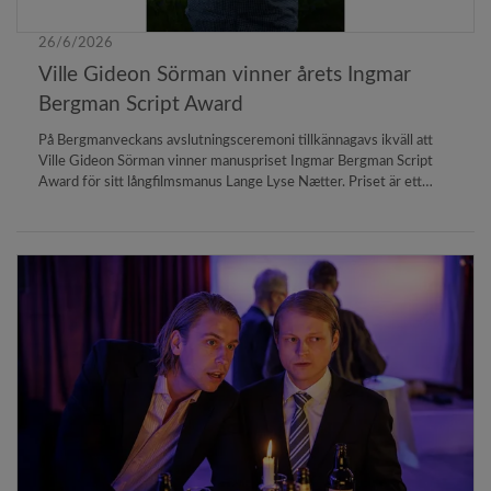
26/6/2026
Ville Gideon Sörman vinner årets Ingmar
Bergman Script Award
På Bergmanveckans avslutningsceremoni tillkännagavs ikväll att
Ville Gideon Sörman vinner manuspriset Ingmar Bergman Script
Award för sitt långfilmsmanus Lange Lyse Nætter. Priset är ett
samarbete mellan SF Studios och Bergmancenter och syftar till att
uppmuntra lovande filmskapare och manusförfattare att skapa
långfilmsmanus som kombinerar konstnärlig ambition med målet
att nå en bred publik.