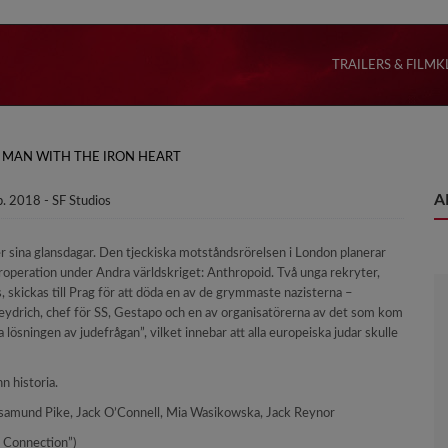
TRAILERS & FILMK
 MAN WITH THE IRON HEART
A
eb. 2018 - SF Studios
r sina glansdagar. Den tjeckiska motståndsrörelsen i London planerar
roperation under Andra världskriget: Anthropoid. Två unga rekryter,
, skickas till Prag för att döda en av de grymmaste nazisterna –
eydrich, chef för SS, Gestapo och en av organisatörerna av det som kom
iga lösningen av judefrågan”, vilket innebar att alla europeiska judar skulle
n historia.
 Rosamund Pike, Jack O’Connell, Mia Wasikowska, Jack Reynor
e Connection”)