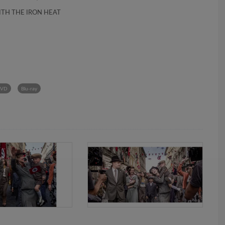
 WITH THE IRON HEAT
VD
Blu-ray