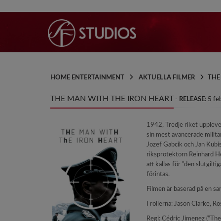
HOME ENTERTAINMENT
AKTUELLA FILMER
THE
THE MAN WITH THE IRON HEART
-
RELEASE
: 5 f
1942, Tredje riket uppleve
sin mest avancerade militä
Jozef Gabcik och Jan Kubis
riksprotektorn Reinhard H
att kallas för ”den slutgilt
förintas.
Filmen är baserad på en san
I rollerna: Jason Clarke,
Regi: Cédric Jimenez (“Th