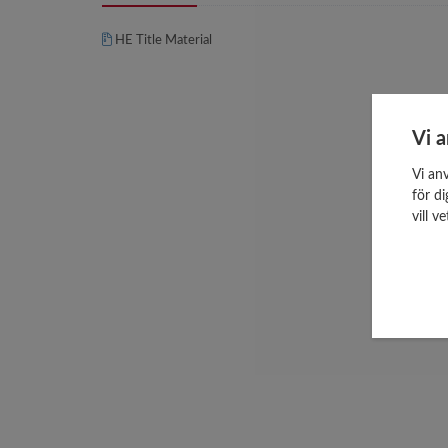
HE Title Material
Vi 
Vi an
för d
vill 