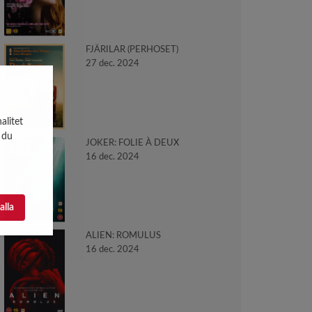
FJÄRILAR (PERHOSET)
27 dec. 2024
alitet
 du
JOKER: FOLIE À DEUX
16 dec. 2024
 alla
ALIEN: ROMULUS
16 dec. 2024